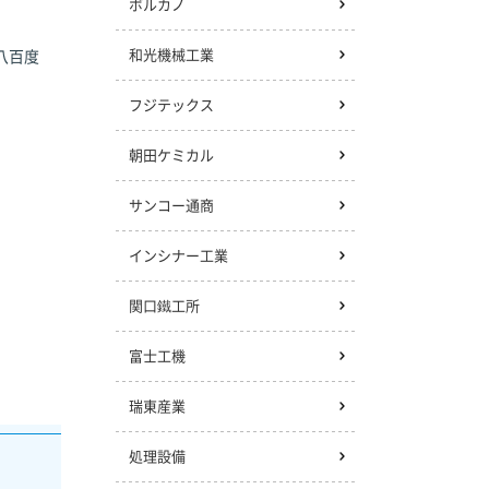
ボルカノ
和光機械工業
八百度
フジテックス
朝田ケミカル
サンコー通商
インシナー工業
関口鐵工所
富士工機
瑞東産業
処理設備