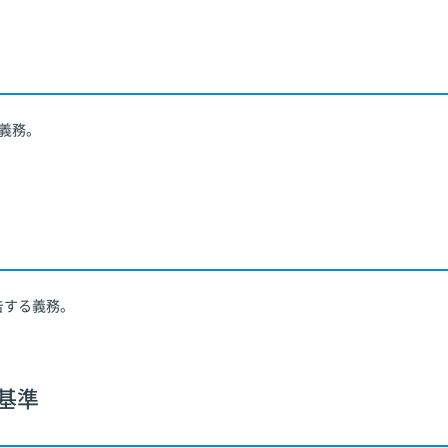
義務。
告する義務。
基準