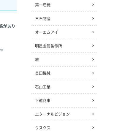
第一産機
三石物産
係があり
オーエムアイ
明星金属製作所
ん。
雅
奥田機械
石山工業
下遠商事
エターナルビジョン
クスクス