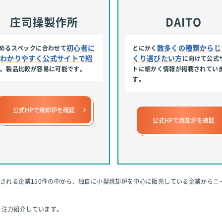
庄司操製作所
DAITO
初心者に
数多くの種類からじ
めるスペックに合わせて
とにかく
もわかりやすく公式サイトで紹
くり選びたい方
に向けて公式
介
。製品比較が容易に可能です。
トに細かく情報が掲載されてい
す。
公式HPで焼却炉を確認
公式HPで焼却炉を確認
示される企業150件の中から、独自に小型焼却炉を中心に販売している企業からニ
を注力紹介しています。