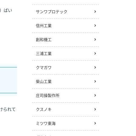
 ）ばい
サンワプロテック
信州工業
創和機工
三浦工業
クマガワ
柴山工業
庄司操製作所
けられて
クスノキ
ミツワ東海