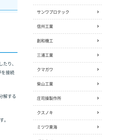
サンワプロテック
信州工業
創和機工
三浦工業
したり、
クマガワ
炉を接続
柴山工業
分解する
庄司操製作所
クスノキ
す。
ミツワ東海