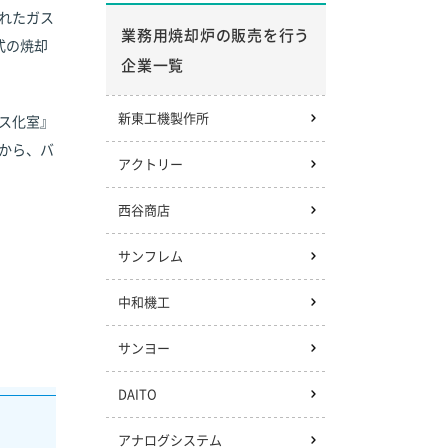
れたガス
業務用焼却炉の販売を行う
式の焼却
企業一覧
新東工機製作所
ス化室』
から、バ
アクトリー
西谷商店
サンフレム
中和機工
サンヨー
DAITO
アナログシステム