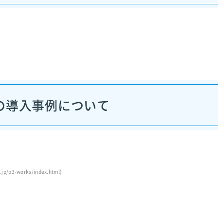
の導入事例について
。
p3-works/index.html)