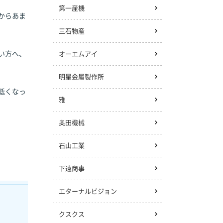
第一産機
からあま
三石物産
い方へ、
オーエムアイ
明星金属製作所
低くなっ
雅
奥田機械
石山工業
下遠商事
エターナルビジョン
クスクス