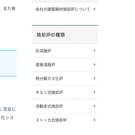
、また有
各社の建築廃材焼却炉について
焼却炉の種類
灰溶融炉
直接溶融炉
熱分解ガス化炉
キルン式焼却炉
流動床式焼却炉
に完全に
ス化シス
ストーカ式焼却炉