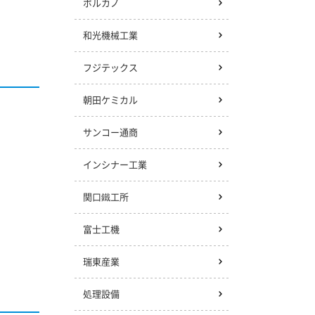
ボルカノ
和光機械工業
フジテックス
朝田ケミカル
サンコー通商
インシナー工業
関口鐵工所
富士工機
瑞東産業
処理設備