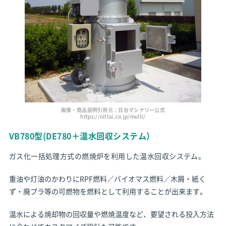
画像・商品説明引用元：日台マシナリー公式
https://nittai.co.jp/multi/
VB780型(DE780＋温水回収システム）
ガス化一括処理方式の燃焼炉を利用した温水回収システム。
重油や灯油のかわりにRPF燃料／バイオマス燃料／木屑・紙く
ず・廃プラ等の可燃物を燃料として利用することが出来ます。
温水による焼却物の回収量や燃焼温度など、要望される投入方法